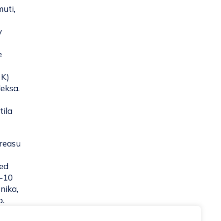
uti,
v
e
 K)
leksa,
tila
kreasu
led
7-10
nika,
b.