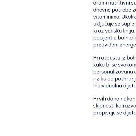
oralni nutritivni 
dnevne potrebe za
vitaminima. Ukoli
uključuje se suple
kroz vensku liniju.
pacijent u bolnic
predviđeni energe
Pri otpustu iz bol
kako bi se svakom
personalizovana di
riziku od pothranj
individualna dijeta
Prvih dana nakon 
sklonosti ka razvo
propisuje se dijet