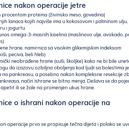
ice nakon operacije jetre
im procentom proteina (živinsko meso, govedina)
jih lanaca kojih najviše ima u kokosovom i palminom ulju,
ru i jogurtu
unos omega-3-masnih kiselina (maslinovo ulje, avokado, p
os)
ene hrane, namirnica sa visokim glikemijskim indeksom
kiši, peciva, beli hleb)
ički neobrađene hrane (suši, školjke) kako ne bi bile unet
ogu da izazovu ozbiljna oboljenja kod ljudi sa bolestima j
 na pankreasu, a posebno nakon kompleksne resekcije z
nkreasa, način ishrane se bitno menja. Dešava se da poje
 apetit ili se žale na promenjen ukus hrane.
ice o ishrani nakon operacije na
n operacije prvo se propisuje tečna dijeta i polako se uv