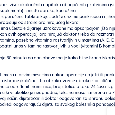
unos visokokaloričnih napitaka obogaćenih proteinima (sm
i suplementi) između obroka, kao užina
eporučene tablete koje sadrže enzime pankreasa i njiho
ropisuje od strane ordinirajućeg lekara
 ima učestale dijareje uzrokovane malapsorpcijom (što nij
on ovih operacija), ordinirajući doktor treba da razmotri
amina, posebno vitamina rastvorljivih u mastima (A, D, E,
datni unos vitamina rastvorljivih u vodi (vitamini B komp
nje 30 minuta na dan obavezna je kako bi se hrana iskoris
ih mera u prvim mesecima nakon operacije na jetri ili pan
a ishrane (količina i tip obroka, vreme obroka, specifični
osa određenih namirnica, broj stolica u toku 24 časa, izg
ra u krvi ukoliko je neophodno, telesna masa izmerena na 
vaj način, dijetetičar ili doktor odgovoran za ishranu boles
odredi odgovarajuću dijetu za svakog bolesnika ponaoso