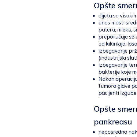
Opšte smern
dijeta sa visok
unos masti sredn
puteru, mleku, si
preporučuje se 
od kikirikija, los
izbegavanje prž
(industrijski slat
izbegavanje term
bakterije koje m
Nakon operacija
tumora glave pa
pacijenti izgube
Opšte smern
pankreasu
neposredno nako