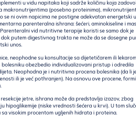
suplementi u vidu napitaka koji sadrže količinu koja zadovo
 makronutrijentima (posebno proteinima), mikronutrijent
ko se ni ovim napicima ne postigne adekvatan energetski 
mentarna parenteralna ishrana: šećeri, aminokiseline i mas
 Parenteralni vid nutritivne terapije koristi se samo dok je
i i dok putem digestivnog trakta ne može da se dosegne pu
tski unos.
nice, neophodne su konsultacije sa dijetetičarem ili lekarom
 bolesniku obezbedio individualizovani pristup i odredila
jeta. Neophodna je i nutritivna procena bolesnika (da li j
enosti ili je već pothranjen). Na osnovu ove procene, formi
.
resekcije jetre, ishrana može da predstavlja izazov, zbog
ju hipoglikemije (niske vrednosti šećera u krvi). U tom sluč
a sa visokim procentom ugljenih hidrata i proteina.