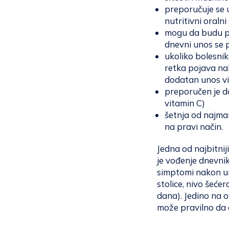
preporučuje se 
nutritivni oraln
mogu da budu pr
dnevni unos se p
ukoliko bolesnik
retka pojava nak
dodatan unos vit
preporučen je do
vitamin C)
šetnja od najma
na pravi način.
Jedna od najbitnij
je vođenje dnevnik
simptomi nakon un
stolice, nivo šeće
dana). Jedino na o
može pravilno da 