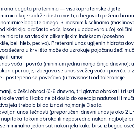
hrana bogata proteinima — visokoproteinske dijete
amirnica koje sadrže dosta masti; izbegavati prženu hranu
namirnice bogate omega-3-masnim kiselinama (maslinovo 
d kikirikija, orašasto voće, losos) u odgovarajućoj količini
ene hidrate sa visokim glikemijskim indeksom (posebno
kiše, beli hleb, peciva). Preterani unos ugljenih hidrata do
voa šećera u krvi što može da uzrokuje pojačanu žeđ, muč
e ili umor
unos voća i povrća (minimum jedna manja činija dnevno); u
kon operacije, izbegava se unos svežeg voća i povrća, a 
 i postepeno se povećava (u zavisnosti od tolerancije
anji, a češći obroci (6-8 dnevno, tri glavna obroka i tri už
 lakše varila i kako ne bi došlo do osećaja nadutosti i muč
a jela trebalo bi da iznosi najmanje 3 sata.
voljan unos tečnosti (preporučeni dnevni unos je oko 2 L
 napitaka tokom obroka ili neposredno nakon; najbolje bi 
se minimalno jedan sat nakon jela kako bi se izbegao oseć