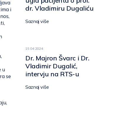
ugla pacijenta o prof.
ljava
dr. Vladimiru Dugaliću
ima i
unos,
Saznaj više
ti,
n
15 04 2024
,
Dr. Majron Švarc i Dr.
Vladimir Dugalić,
e u
intervju na RTS-u
ra se
Saznaj više
aju,