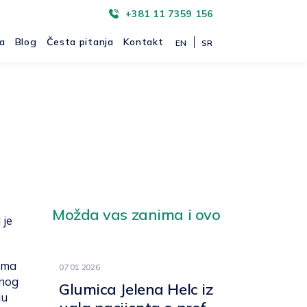
+381 11 7359 156
ta
Blog
Česta pitanja
Kontakt
EN
SR
Možda vas zanima i ovo
 je
nima
07 01 2026
vnog
Glumica Jelena Helc iz
ju