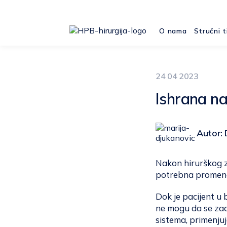
O nama
Stručni t
24 04 2023
Ishrana na
Autor: 
Nakon hirurškog zah
potrebna promena
Dok je pacijent u 
ne mogu da se za
sistema, primenjuj