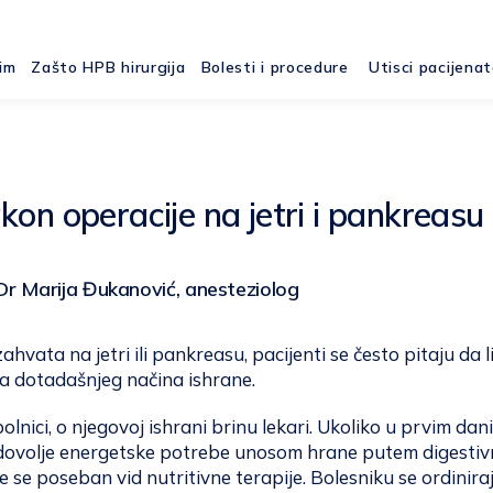
im
Zašto HPB hirurgija
Bolesti i procedure
Utisci pacijena
kon operacije na jetri i pankreasu
Dr Marija Đukanović, anesteziolog
vata na jetri ili pankreasu, pacijenti se često pitaju da li
 dotadašnjeg načina ishrane.
bolnici, o njegovoj ishrani brinu lekari. Ukoliko u prvim da
dovolje energetske potrebe unosom hrane putem digesti
e se poseban vid nutritivne terapije. Bolesniku se ordinira