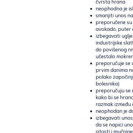
čvrsta hrana
neophodna je is
smanjiti unos n
preporučene su 
avokado, puter o
izbegavati uglj
industrijske slat
do povišenog ni
učestalo mokrenj
preporučuje se 
prvim danima na
polako započinje
bolesnika)
preporučuju se m
kako bi se hrana
razmak između dv
neophodan je do
izbegavati unos
da se napici uno
sitosti i mučnine