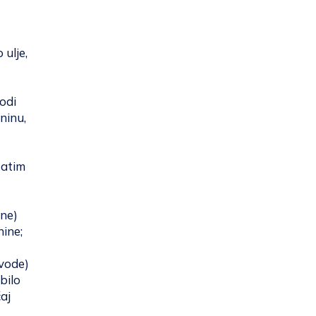
ulje,
vodi
ninu,
zatim
ine)
nine;
 vode)
bilo
aj