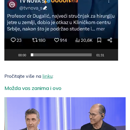
00:00
01:31
Pročitajte više na
linku
:
Možda vas zanima i ovo