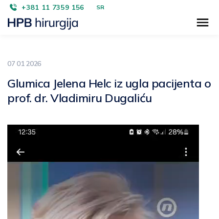
+381 11 7359 156
SR
07 01 2026
Glumica Jelena Helc iz ugla pacijenta o
prof. dr. Vladimiru Dugaliću
Прегледач
видео
записа