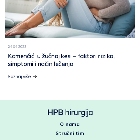
24 04 2023
Kamenčići u žučnoj kesi – faktori rizika,
simptomi i način lečenja
Saznaj više
O nama
Stručni tim