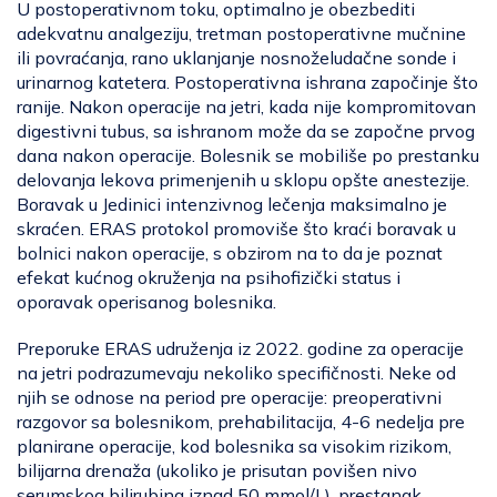
U postoperativnom toku, optimalno je obezbediti
adekvatnu analgeziju, tretman postoperativne mučnine
ili povraćanja, rano uklanjanje nosnoželudačne sonde i
urinarnog katetera. Postoperativna ishrana započinje što
ranije. Nakon operacije na jetri, kada nije kompromitovan
digestivni tubus, sa ishranom može da se započne prvog
dana nakon operacije. Bolesnik se mobiliše po prestanku
delovanja lekova primenjenih u sklopu opšte anestezije.
Boravak u Jedinici intenzivnog lečenja maksimalno je
skraćen. ERAS protokol promoviše što kraći boravak u
bolnici nakon operacije, s obzirom na to da je poznat
efekat kućnog okruženja na psihofizički status i
oporavak operisanog bolesnika.
Preporuke ERAS udruženja iz 2022. godine za operacije
na jetri podrazumevaju nekoliko specifičnosti. Neke od
njih se odnose na period pre operacije: preoperativni
razgovor sa bolesnikom, prehabilitacija, 4-6 nedelja pre
planirane operacije, kod bolesnika sa visokim rizikom,
bilijarna drenaža (ukoliko je prisutan povišen nivo
serumskog bilirubina iznad 50 mmol/L), prestanak