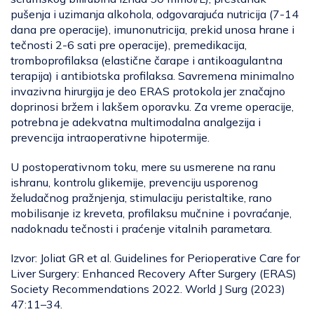
pušenja i uzimanja alkohola, odgovarajuća nutricija (7-14
dana pre operacije), imunonutricija, prekid unosa hrane i
tečnosti 2-6 sati pre operacije), premedikacija,
tromboprofilaksa (elastične čarape i antikoagulantna
terapija) i antibiotska profilaksa. Savremena minimalno
invazivna hirurgija je deo ERAS protokola jer značajno
doprinosi bržem i lakšem oporavku. Za vreme operacije,
potrebna je adekvatna multimodalna analgezija i
prevencija intraoperativne hipotermije.
U postoperativnom toku, mere su usmerene na ranu
ishranu, kontrolu glikemije, prevenciju usporenog
želudačnog pražnjenja, stimulaciju peristaltike, rano
mobilisanje iz kreveta, profilaksu mučnine i povraćanje,
nadoknadu tečnosti i praćenje vitalnih parametara.
Izvor: Joliat GR et al. Guidelines for Perioperative Care for
Liver Surgery: Enhanced Recovery After Surgery (ERAS)
Society Recommendations 2022. World J Surg (2023)
47:11–34.