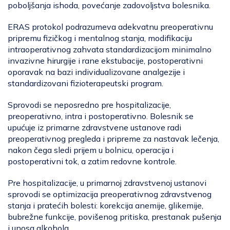
poboljšanja ishoda, povećanje zadovoljstva bolesnika.
ERAS protokol podrazumeva adekvatnu preoperativnu
pripremu fizičkog i mentalnog stanja, modifikaciju
intraoperativnog zahvata standardizacijom minimalno
invazivne hirurgije i rane ekstubacije, postoperativni
oporavak na bazi individualizovane analgezije i
standardizovani fizioterapeutski program.
Sprovodi se neposredno pre hospitalizacije,
preoperativno, intra i postoperativno. Bolesnik se
upućuje iz primarne zdravstvene ustanove radi
preoperativnog pregleda i pripreme za nastavak lečenja,
nakon čega sledi prijem u bolnicu, operacija i
postoperativni tok, a zatim redovne kontrole.
Pre hospitalizacije, u primarnoj zdravstvenoj ustanovi
sprovodi se optimizacija preoperativnog zdravstvenog
stanja i pratećih bolesti: korekcija anemije, glikemije,
bubrežne funkcije, povišenog pritiska, prestanak pušenja
i unosa alkohola.